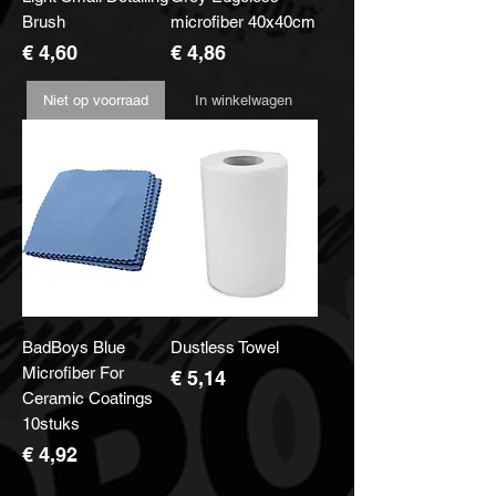
Brush
microfiber 40x40cm
Prijs
Prijs
€ 4,60
€ 4,86
Niet op voorraad
In winkelwagen
BadBoys Blue
Dustless Towel
Microfiber For
Prijs
€ 5,14
Ceramic Coatings
10stuks
Prijs
€ 4,92