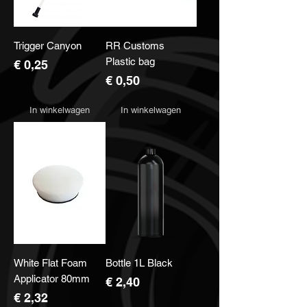
Trigger Canyon
RR Customs
Plastic bag
Prijs
€ 0,25
Prijs
€ 0,50
In winkelwagen
In winkelwagen
White Flat Foam
Bottle 1L Black
Applicator 80mm
Prijs
€ 2,40
Prijs
€ 2,32