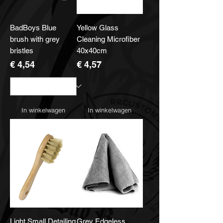
BadBoys Blue
Yellow Glass
brush with grey
Cleaning Microfiber
bristles
40x40cm
Prijs
Prijs
€ 4,54
€ 4,57
In winkelwagen
In winkelwagen
Light Small Detailing
Grey Edgeless