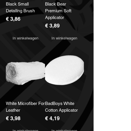
Black Small
Black Bear
Detailing Brush
Premium Soft
Applicator
Prijs
€ 3,86
Prijs
€ 3,89
In winkelwagen
In winkelwagen
White Microfiber For
BadBoys White
Leather
Cotton Applicator
Prijs
Prijs
€ 3,98
€ 4,19
In winkelwagen
In winkelwagen