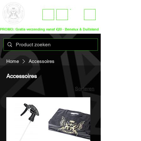
ME
LOGIN
NU
PROMO: Gratis verzending vanaf €20 - Benelux & Duitsland
Home
Accessoires
Accessoires
Sorteren