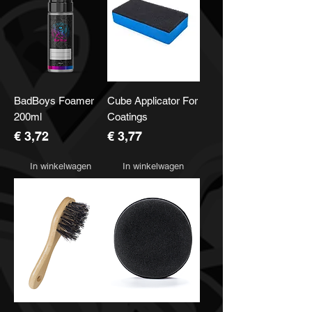
BadBoys Foamer
Cube Applicator For
200ml
Coatings
Prijs
Prijs
€ 3,72
€ 3,77
In winkelwagen
In winkelwagen