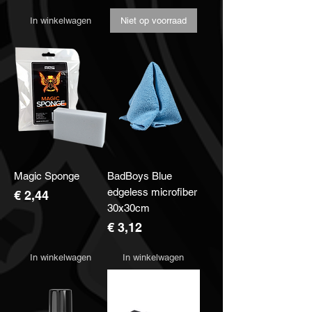
In winkelwagen
Niet op voorraad
Magic Sponge
BadBoys Blue
edgeless microfiber
Prijs
€ 2,44
30x30cm
Prijs
€ 3,12
In winkelwagen
In winkelwagen