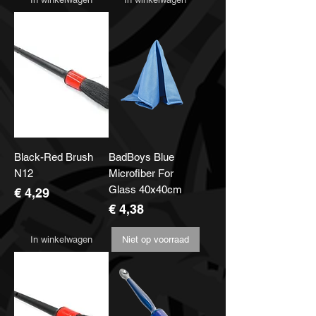
Black-Red Brush
BadBoys Blue
N12
Microfiber For
Glass 40x40cm
Prijs
€ 4,29
Prijs
€ 4,38
In winkelwagen
Niet op voorraad