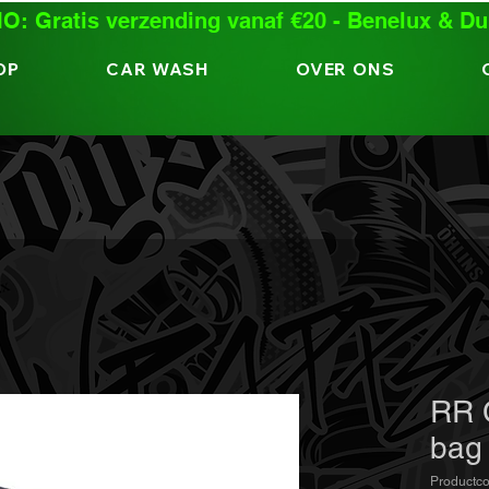
: Gratis verzending vanaf €20 - Benelux & Du
OP
CAR WASH
OVER ONS
RR 
bag
Productc