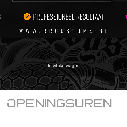
In winkelwagen
Openingsuren
Welkom bij RRcustoms
dinsdag,
donderdag en vrijdag