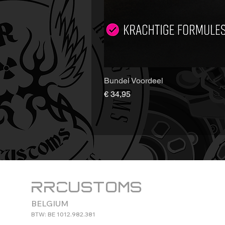
Bundel Voordeel
Prijs
€ 34,95
RRCustoms
BELGIUM
BTW: BE 1012.982.381