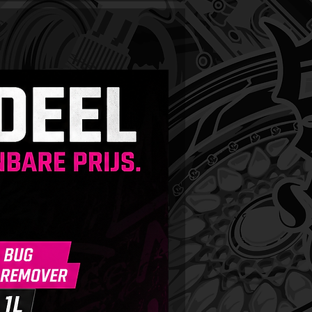
oms logo
al voor webshopbestellingen,
zen, showrooms of car detailing
o’s
ig formaat voor flessen,
ssoires of promotiemateriaal
ssionele en nette uitstraling bij
overhandigen van producten
assingen:
 het verpakken van
ilingproducten bij verkoop aan
ten
elen op evenementen of demo-
en
elverpakking of presentatietas
 RR Customs dealers
geschikt voor accessoires of
ples