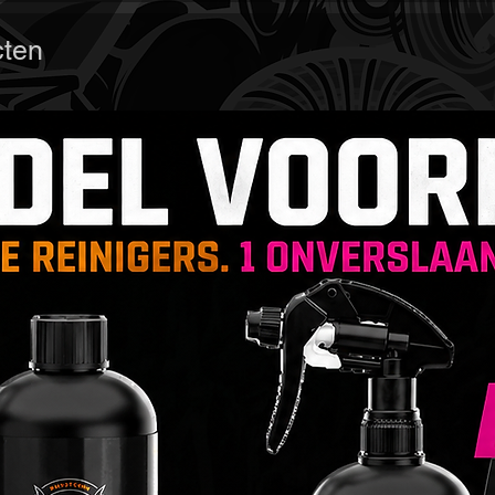
Cust
Idea
cten
beur
studi
Hand
acce
Profe
het 
🧰 Toep
Voor
deta
klan
Uitd
dag
Wink
voor
Ook 
sam