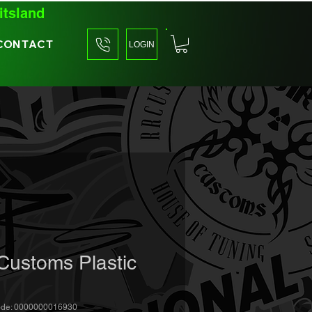
itsland
CONTACT
LOGIN
Customs Plastic
ode: 0000000016930