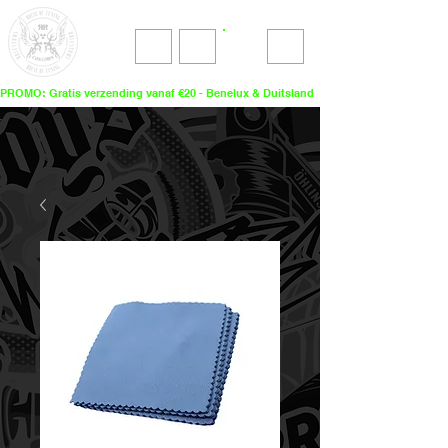
ME
LOGIN
NU
PROMO: Gratis verzending vanaf €20 - Benelux & Duitsland