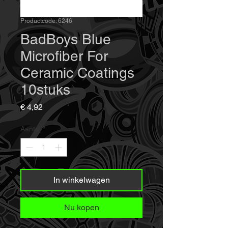
Productcode: 6246
BadBoys Blue
Microfiber For
Ceramic Coatings
10stuks
Prijs
€ 4,92
Aantal
*
In winkelwagen
Nu kopen