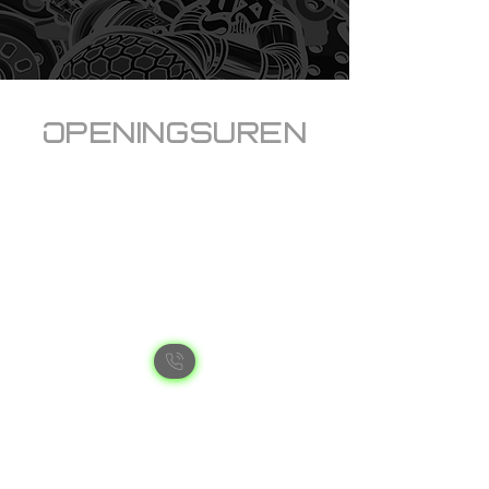
Openingsuren
Welkom bij RRcustoms
dinsdag,
donderdag en vrijdag
van 12u tot 17u.
woensdag 12u tot 19u
zaterdag 9u tot 12u
Op afspraak steeds mogelijk gelieve tijdens
de
openingsuren even te bellen naar
+32 493 31 32 33
voor een afspraak te maken.