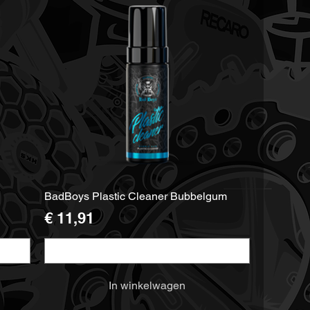
BadBoys Plastic Cleaner Bubbelgum
Prijs
€ 11,91
Maat
In winkelwagen