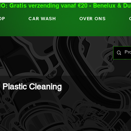
: Gratis verzending vanaf €20 - Benelux & Du
OP
CAR WASH
OVER ONS
- Plastic Cleaning