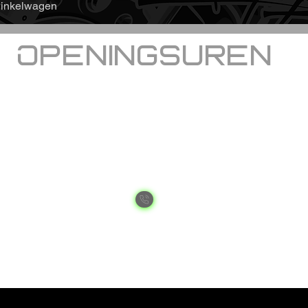
winkelwagen
Openingsuren
Welkom bij RRcustoms
dinsdag,
donderdag en vrijdag
van 12u tot 17u.
woensdag 12u tot 19u
zaterdag 9u tot 12u
Op afspraak steeds mogelijk gelieve tijdens de
openingsuren even te bellen naar
+32 493 31 32 33
voor een afspraak te maken.