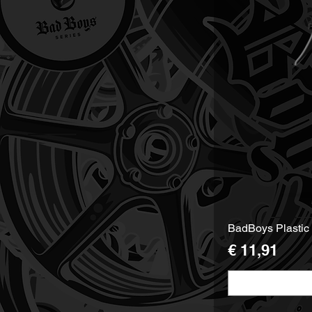
BadBoys Plastic
Prijs
€ 11,91
Maat