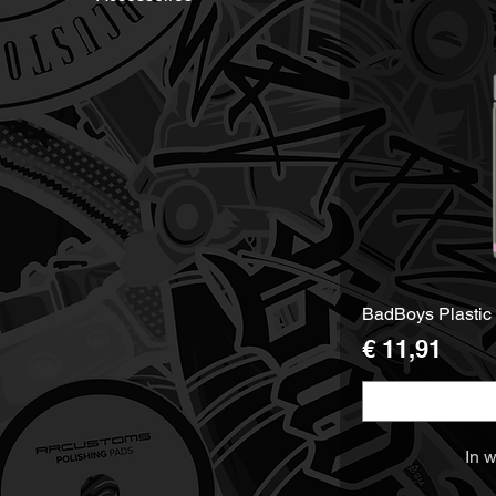
BadBoys Plastic 
Prijs
€ 11,91
Maat
In 