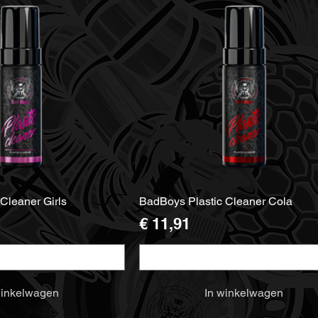
Cleaner Girls
BadBoys Plastic Cleaner Cola
Prijs
€ 11,91
Maat
winkelwagen
In winkelwagen