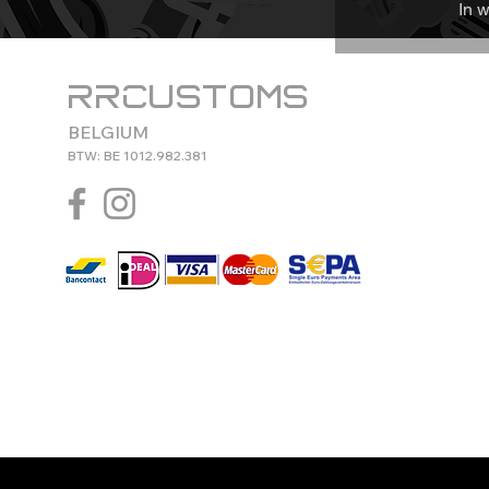
In 
RRCustoms
BELGIUM
BTW: BE 1012.982.381