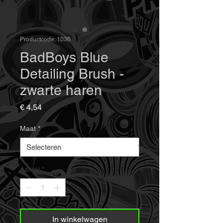
Productcode: 1036
BadBoys Blue
Detailing Brush -
zwarte haren
Prijs
€ 4,54
Maat
*
Aantal
*
In winkelwagen