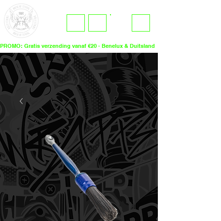
ME
LOGIN
NU
PROMO: Gratis verzending vanaf €20 - Benelux & Duitsland