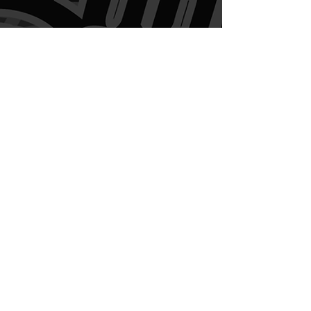
Openingsuren
Welkom bij RRcustoms
dinsdag,
donderdag en vrijdag
van 12u tot 17u.
woensdag 12u tot 19u