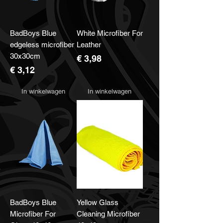
BadBoys Blue
White Microfiber For
edgeless microfiber
Leather
30x30cm
Prijs
€ 3,98
Prijs
€ 3,12
In winkelwagen
In winkelwagen
BadBoys Blue
Yellow Glass
Microfiber For
Cleaning Microfiber