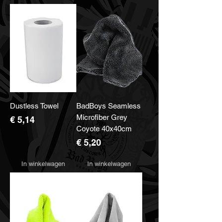
Dustless Towel
BadBoys Seamless
Microfiber Grey
Prijs
€ 5,14
Coyote 40x40cm
Prijs
€ 5,20
In winkelwagen
In winkelwagen