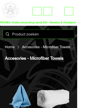
ME
LOGIN
NU
PROMO: Gratis verzending vanaf €20 - Benelux & Duitsland
Home
Accesories - Microfiber Towels
Accesories - Microfiber Towels
Sorteren