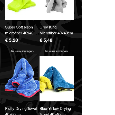
Super Soft Neon
Grey King
microfiber 40x40
Microfiber 40x40cm
Prijs
Prijs
€ 5,20
€ 5,48
In winkelwagen
In winkelwagen
Fluffy Drying Towel
Blue-Yellow Drying
40x60cm
Towel 40x40cm