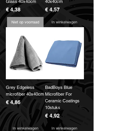
Glass 40x40cm
40x40cm
Prijs
Prijs
€ 4,38
€ 4,57
Niet op voorraad
In winkelwagen
Grey Edgeless
BadBoys Blue
microfiber 40x40cm
Microfiber For
Ceramic Coatings
Prijs
€ 4,86
10stuks
Prijs
€ 4,92
In winkelwagen
In winkelwagen