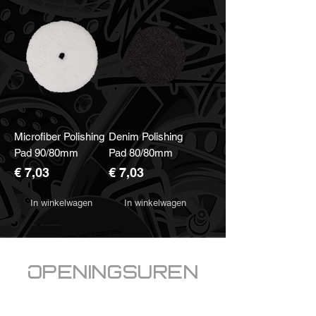
Microfiber Polishing
Denim Polishing
Pad 90/80mm
Pad 80/80mm
Prijs
Prijs
€ 7,03
€ 7,03
In winkelwagen
In winkelwagen
Openingsuren
Welkom bij RRcustoms
dinsdag,
donderdag en vrijdag