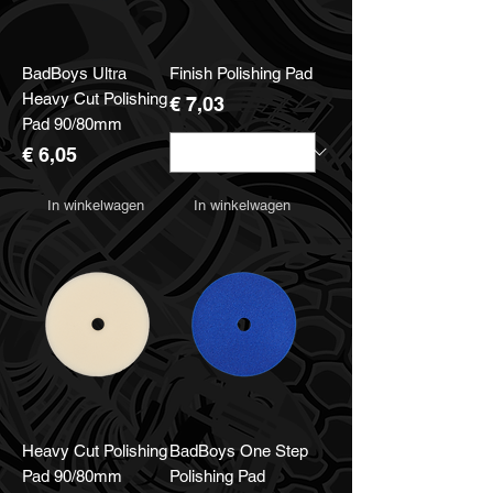
BadBoys Ultra
Finish Polishing Pad
Heavy Cut Polishing
Prijs
€ 7,03
Pad 90/80mm
Prijs
€ 6,05
In winkelwagen
In winkelwagen
Heavy Cut Polishing
BadBoys One Step
Pad 90/80mm
Polishing Pad