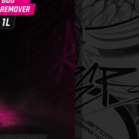
loze voorwas uit.
mpoo mengen: Gebruik 25 ml
 per 10 L water.
rengen: Gebruik de twee-
methode en een zachte RRC-
handschoen. Begin bij het dak
k naar beneden.
oelen: Spoel de auto grondig af
 hogedrukreiniger voor een
oos resultaat.
ijke aanbevelingen
:
optimaal schuim: Voeg de
o toe aan een emmer en vul
 water onder druk.
n direct zonlicht of wind
 om vlekken en opdroging te
men.