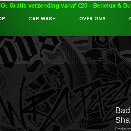
: Gratis verzending vanaf €20 - Benelux & Du
OP
CAR WASH
OVER ONS
Bad
Sha
Productc