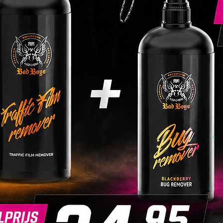
contact
🔹 Sha
shampoo
🔹 Aanb
emmer-
wollen 
en wer
🔹 Afsp
met een
vlekkel
Belangr
• Voor 
shampo
aan met
• Niet i
wassen
voorko