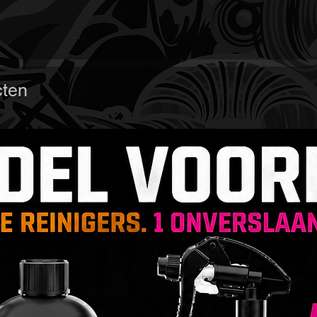
Waarom
Shamp
✅ Krach
moeitel
cten
✅ Veili
Bescher
besche
✅ Ster
romig s
✅ Veelz
velgen
✅ Profe
zowel a
Hoe geb
Shamp
🔹 Voor