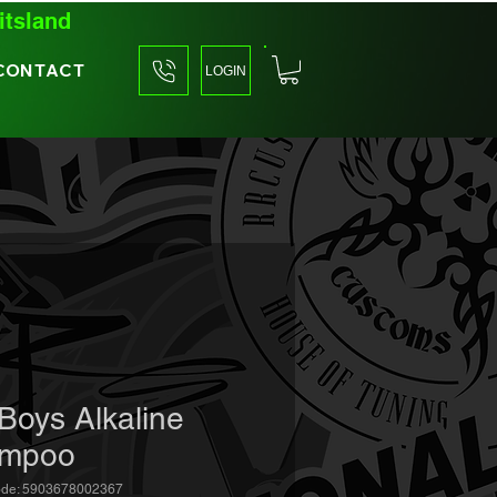
itsland
CONTACT
LOGIN
Boys Alkaline
mpoo
ode: 5903678002367