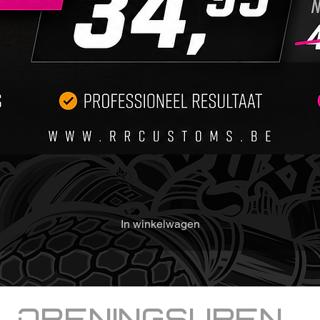
• Gebru
beste r
• Bewar
plaats 
overver
• Buite
Met Ba
je jouw
reinigi
te tast
Bestel 
In winkelwagen
van alk