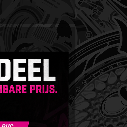
 kiezen voor BadBoys Alkaline
oo?
tige reiniging – Verwijdert
oos hardnekkig vuil
g voor wax en coatings –
mt je lak en bestaande
rmlagen
ke schuimvorming – Creëert
chuim voor effectieve reiniging
ijdig – Geschikt voor autolak,
 en ramen
ssionele kwaliteit – Perfect voor
utoliefhebbers als professionals
ruik je BadBoys Alkaline
oo?
bereiding: Voer eerst een