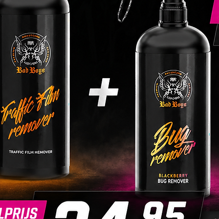
de diep
waardoo
krijgt.
Duurza
• De du
de voor
de mani
• Profe
voorber
correct
lagen 
besche
• Bij s
gewasse
enkele 
Voorber