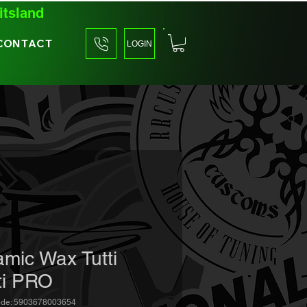
itsland
CONTACT
LOGIN
mic Wax Tutti
ti PRO
ode: 5903678003654