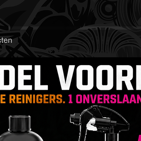
• Eenvo
de inno
een dik
problem
• Lange
cten
te snel 
de vol
uitpoet
• In la
kunt me
een wac
laag vo
• Besch
biedt g
een gew
het opv
zorgt v
wassen 
• Diept