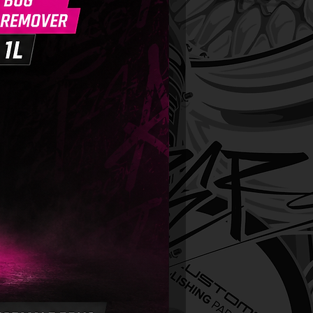
te van de kleur van de lak,
r je een schitterend resultaat
amheid:
urzaamheid is afhankelijk van
bereiding van het oppervlak en
er van onderhoud van de auto.
ssionele
eiding (decontaminatie en
ie) in combinatie met twee
zorgt voor maandenlange
rming.
tandaardtoepassing (goed
n en ontvette lak) blijft de wax
maanden effectief.
eiding van de lak: