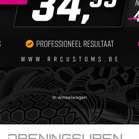
Voor op
het bel
bereide
1. Was
deconta
metaald
verontr
2. Lakc
eventue
3. Gebr
ervoor 
gereini
aanbren
In winkelwagen
Aanbre
1. Gebr
het aa
2. Bren
kruisli