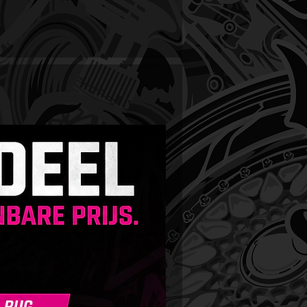
udig aan te brengen: Dankzij
vatieve formule kun je
kere laag aanbrengen zonder
en bij het uitpoetsen.
re werktijd: De wax droogt niet
op, wat betekent dat je zelfs tot
gende dag kunt wachten met
sen.
gen aanbrengen: Je
erdere lagen aanbrengen, met
httijd van 24 uur tussen elke
or optimale bescherming.
erming & Hydrofoob effect: Het
oede lakbescherming,
eldig hydrofoob effect,
ullen van microkrassen, en
oor een glad oppervlak dat het
vergemakkelijkt.
e van de kleur: De wax versterkt