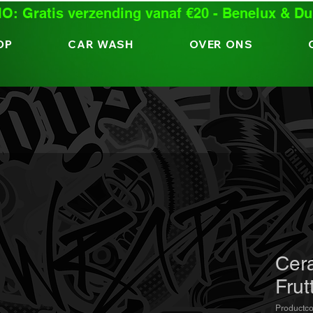
: Gratis verzending vanaf €20 - Benelux & Du
OP
CAR WASH
OVER ONS
Cera
Frut
Productc