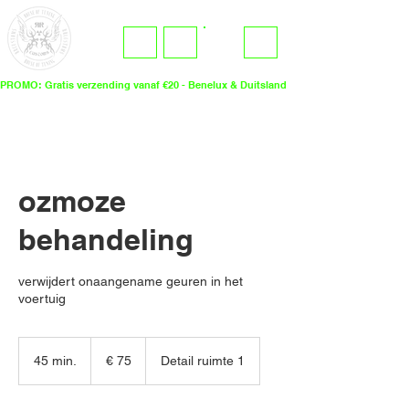
ME
LOGIN
NU
PROMO: Gratis verzending vanaf €20 - Benelux & Duitsland
ozmoze
behandeling
verwijdert onaangename geuren in het
voertuig
75
euro
45 min.
4
€ 75
Detail ruimte 1
5
m