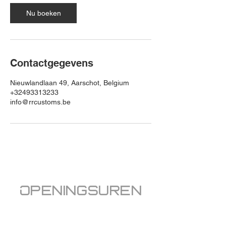
i
n
Nu boeken
.
Contactgegevens
Nieuwlandlaan 49, Aarschot, Belgium
+32493313233
info@rrcustoms.be
Openingsuren
Welkom bij RRcustoms
dinsdag,
donderdag en vrijdag