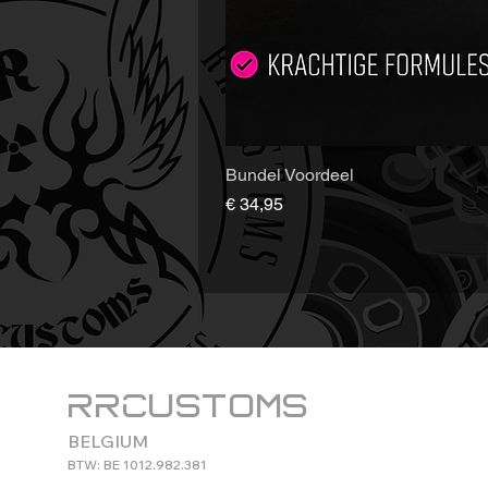
Bundel Voordeel
Prijs
€ 34,95
RRCustoms
BELGIUM
BTW: BE 1012.982.381