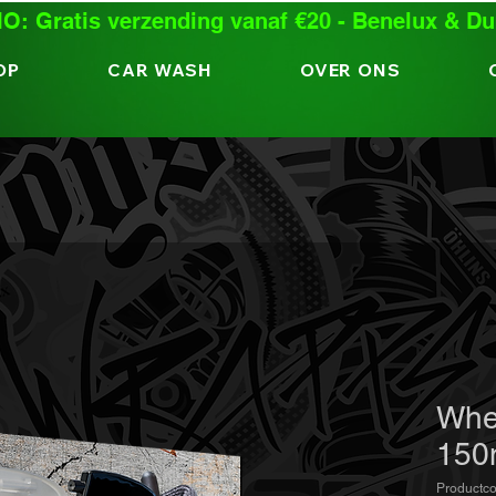
: Gratis verzending vanaf €20 - Benelux & Du
OP
CAR WASH
OVER ONS
Whe
150
Productc