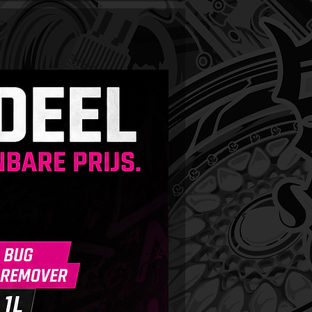
oor veilige velgenreiniging. De
dt compleet gemaakt met
ck-red brush en
rovezeldoekje voor een
oze afwerking.
s Quick Detailer 150ml
oys Quick Detailer is
ruiksklare voorbereiding voor
cte opfrissen van je autolak. Dit
 biedt een diepe glans, maakt
ervlak glad en vormt
rofobe (waterafstotende) laag.
keert microscratches,
r het oppervlak langer schoon
Dankzij de frisse geur is het een
me ervaring om te gebruiken.
ken: