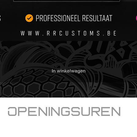
Gebruik
Voor
voer
je d
Toep
onge
natte
prod
met 
niet
In winkelwagen
Toep
twee
Quic
het 
twee
Openingsuren
weg 
glans
Welkom bij RRcustoms
Let 
dinsdag,
donderdag en vrijdag
voor