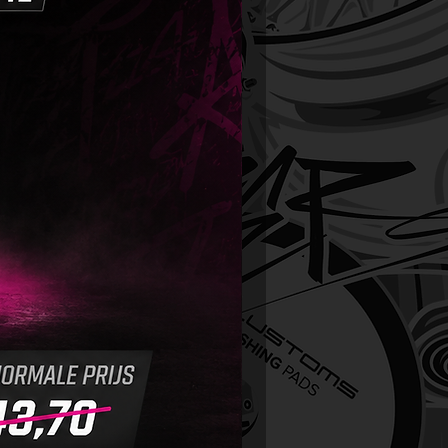
al voor het glanzend maken van
 lak en het beschermen van de
ldering
t op zowel stervende lak als
ax en coatings
microscratches en
lkomenheden op, voor een
lend oppervlak
ofobe werking: vormt een
rafstotende laag
worden aangebracht op
l droge als natte lak
ig voor gereinigde
rvlakken als het volgens de
ructies wordt toegepast
uiksklaar, vereist geen
unning