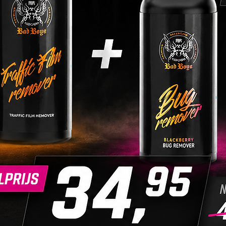
Idea
auto
schi
Werk
op w
Vul 
onvo
stra
Hydr
wate
Kan 
zowe
Veil
oppe
inst
Gebr
verd