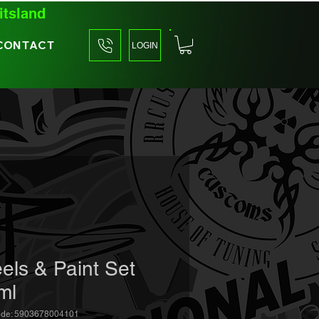
itsland
CONTACT
LOGIN
els & Paint Set
ml
ode: 5903678004101