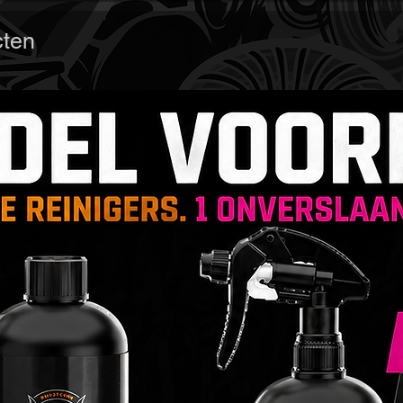
150ml v
set wor
cten
een bla
een mic
streepl
BadBoy
De BadB
een geb
het dire
product
het opp
een hyd
Het mas
waardoo
blijft. 
aangena
Kenmer