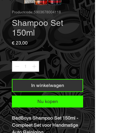
Productcode: 5903678004118
Shampoo Set
150ml
Prijs
€ 23,00
Aantal
*
In winkelwagen
Nu kopen
BadBoys Shampoo Set 150ml -
Compleet Set voor Handmatige
Auto Reiniging