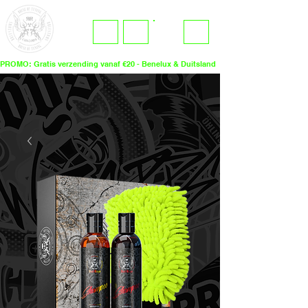
ME
LOGIN
NU
PROMO: Gratis verzending vanaf €20 - Benelux & Duitsland