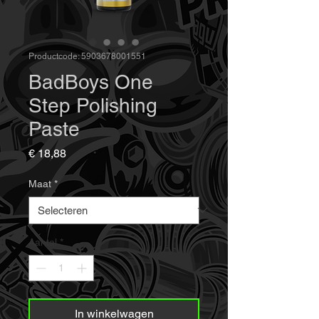
Productcode: 5903678001551
BadBoys One
Step Polishing
Paste
Prijs
€ 18,88
Maat
*
Aantal
*
In winkelwagen